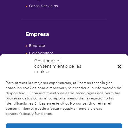
Otros Servicios
Empresa
Empresa
Colaboramos
Contacto
Gestionar el
consentimiento de las
Política de Privacidad
cookies
Aviso Legal
Política de Cookies
Para ofrecer las mejores experiencias, utilizamos tecnologías
como las cookies para almacenar y/o acceder a la información del
Accesibilidad
dispositivo. El consentimiento de estas tecnologías nos permitirá
procesar datos como el comportamiento de navegación o las
identificaciones únicas en este sitio. No consentir o retirar el
consentimiento, puede afectar negativamente a ciertas
características y funciones.
Contacta con nosotros!
876090366