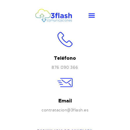
INICIO
COMUNICACIONES
ENERGÍA
Teléfono
OTROS SERVICIOS
876 090 366
CONTACTO
Email
contratacion@3flash.es