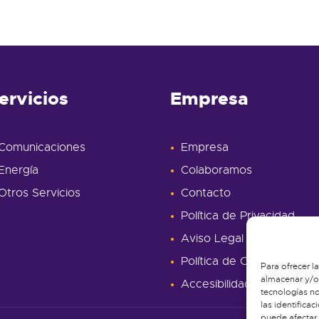
ervicios
Empresa
Comunicaciones
Empresa
Energía
Colaboramos
Otros Servicios
Contacto
Política de Privacidad
Aviso Legal
Política de Cookies
Para ofrecer l
almacenar y/o 
Accesibilidad
tecnologías n
las identificac
puede afectar 