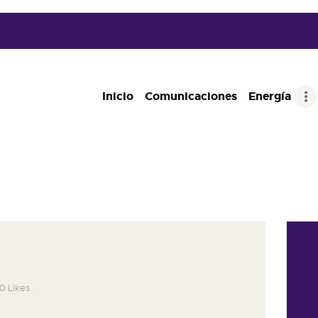
INICIO
COMUNICACIONES
ENERGÍA
Inicio
Comunicaciones
Energía
OTROS SERVICIOS
CONTACTO
0
Likes