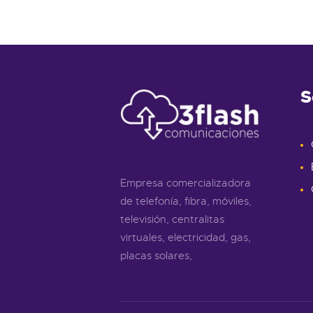
S
Empresa comercializadora
de telefonía, fibra, móviles,
televisión, centralitas
virtuales, electricidad, gas,
placas solares,