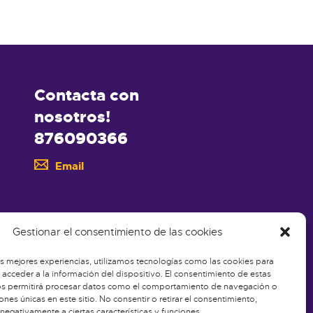
Contacta con
nosotros!
876090366
Email
Gestionar el consentimiento de las cookies
as mejores experiencias, utilizamos tecnologías como las cookies para
acceder a la información del dispositivo. El consentimiento de estas
os permitirá procesar datos como el comportamiento de navegación o
iones únicas en este sitio. No consentir o retirar el consentimiento,
negativamente a ciertas características y funciones.