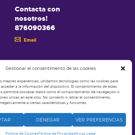
Contacta con
nosotros!
876090366
Email
Gestionar el consentimiento de las cookies
as mejores experiencias, utilizamos tecnologías como las cookies para
acceder a la información del dispositivo. El consentimiento de estas
os permitirá procesar datos como el comportamiento de navegación o
iones únicas en este sitio. No consentir o retirar el consentimiento,
negativamente a ciertas características y funciones.
PTAR
DENEGAR
VER PREFERENCIAS
Política de Cookies
Política de Privacidad
Aviso Legal