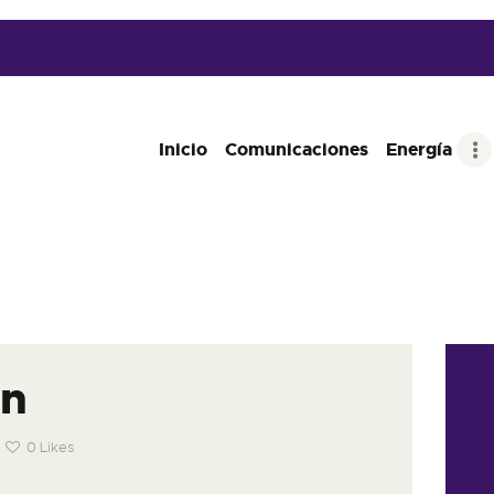
INICIO
COMUNICACIONES
ENERGÍA
Inicio
Comunicaciones
Energía
OTROS SERVICIOS
CONTACTO
in
0
Likes