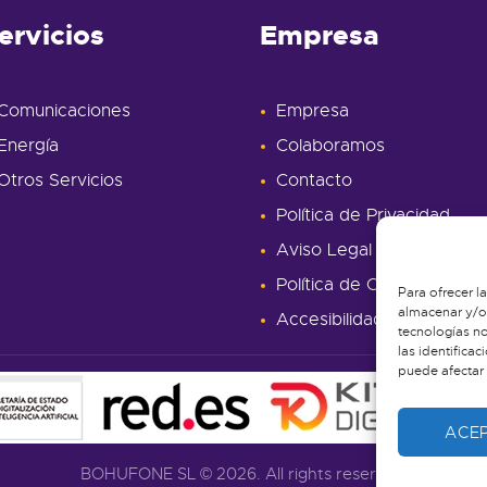
ervicios
Empresa
Comunicaciones
Empresa
Energía
Colaboramos
Otros Servicios
Contacto
Política de Privacidad
Aviso Legal
Política de Cookies
Para ofrecer l
almacenar y/o 
Accesibilidad
tecnologías n
las identificac
puede afectar 
ACE
BOHUFONE SL © 2026. All rights reserved.