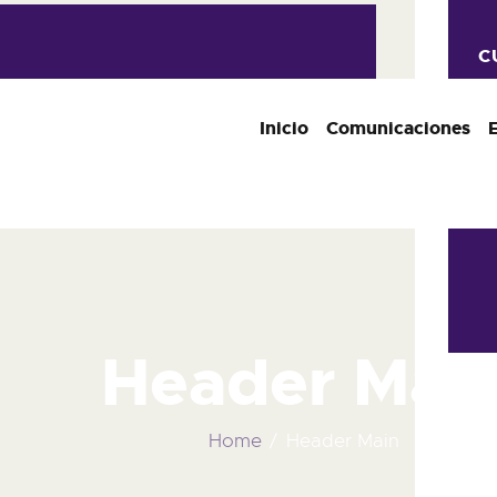
C
Inicio
Comunicaciones
Header Mai
Home
Header Main