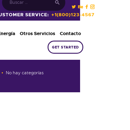
USTOMER SERVICE:
+1(800)123-4567
Energía
Otros Servicios
Contacto
GET STARTED
Categories
No hay categorías
n